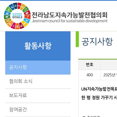
공지사항
활동사항
번호
공지사항
400
2025년
협의회 소식
UN지속가능발전목표(
보도자료
한 평 정원 가꾸기 
참여공간