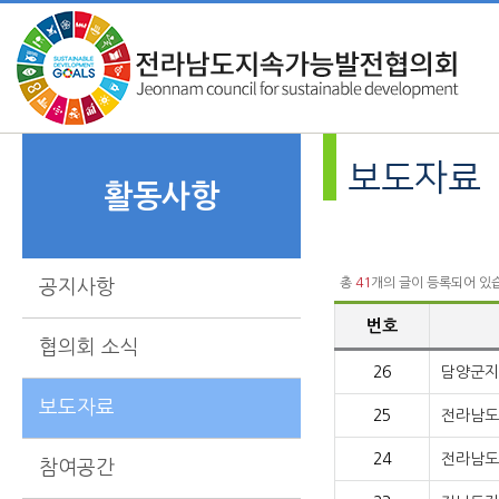
보도자료
활동사항
총
41
개의 글이 등록되어 있
공지사항
번호
협의회 소식
26
담양군지
보도자료
25
전라남도
24
전라남도
참여공간