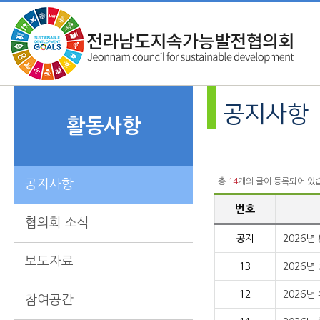
공지사항
활동사항
총
14
개의 글이 등록되어 있
공지사항
번호
협의회 소식
공지
2026
보도자료
13
2026
12
2026
참여공간